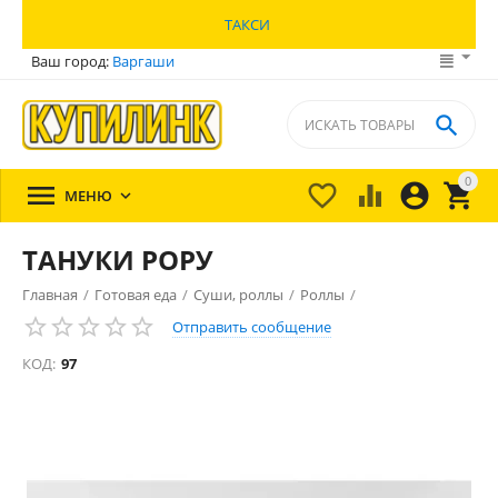
ТАКСИ
Ваш город:
Варгаши

0





МЕНЮ

ТАНУКИ РОРУ
Главная
/
Готовая еда
/
Суши, роллы
/
Роллы
/
Отправить сообщение
КОД:
97