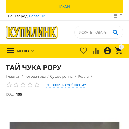
ТАКСИ
Ваш город:
Варгаши

0





МЕНЮ

ТАЙ ЧУКА РОРУ
Главная
/
Готовая еда
/
Суши, роллы
/
Роллы
/
Отправить сообщение
КОД:
106