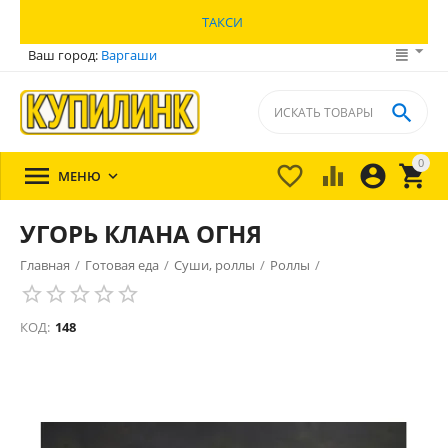
ТАКСИ
Ваш город:
Варгаши

0





МЕНЮ

УГОРЬ КЛАНА ОГНЯ
Главная
/
Готовая еда
/
Суши, роллы
/
Роллы
/
КОД:
148