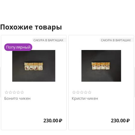
Похожие товары
САКУРА В ВАРГАШАХ
САКУРА В ВАРГАШАХ
Популярный

Бонито чикен
Криспи чикен
230.00
₽
230.00
₽