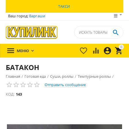
ТАКСИ
Ваш город:
Варгаши

0





МЕНЮ

БАТАКОН
Главная
/
Готовая еда
/
Суши, роллы
/
Темпурные роллы
/
Отправить сообщение
КОД:
143