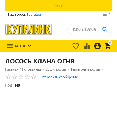
ТАКСИ
Ваш город:
Варгаши

0





МЕНЮ

ЛОСОСЬ КЛАНА ОГНЯ
Главная
/
Готовая еда
/
Суши, роллы
/
Темпурные роллы
/
Отправить сообщение
КОД:
145