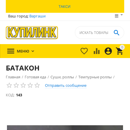
ТАКСИ
Ваш город:
Варгаши

0





МЕНЮ

БАТАКОН
Главная
/
Готовая еда
/
Суши, роллы
/
Темпурные роллы
/
Отправить сообщение
КОД:
143