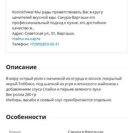
Konnichiwa! Мы рады приветствовать Вас в кругу
ценителей вкусной еды. Сакура-Варгаши это
профессиональный подход к кухне, это достойное
качество в...
Адрес: Советская ул., 91, Варгаши,
Найти на карте
Телефон:
+7(905)853-93-31
Описание
В меру острый ролл с начинкой из огурца и лосося, покрытый
икрой Тоббико, под шапкой из угря и японского майонеза с
добавлением соуса Спайси и перьев зеленого лука
Вес ролла 260 гр
Имбирь, васаби и соевый соус приобретаются отдельно.
Особенности
Бренд:
Сакура в Варгашах