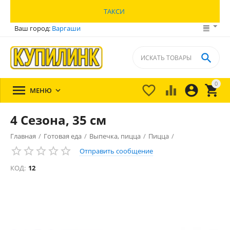
ТАКСИ
Ваш город:
Варгаши

0





МЕНЮ

4 Сезона, 35 см
Главная
/
Готовая еда
/
Выпечка, пицца
/
Пицца
/
Отправить сообщение
КОД:
12