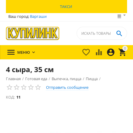
ТАКСИ
Ваш город:
Варгаши

0





МЕНЮ

4 сыра, 35 см
Главная
/
Готовая еда
/
Выпечка, пицца
/
Пицца
/
Отправить сообщение
КОД:
11