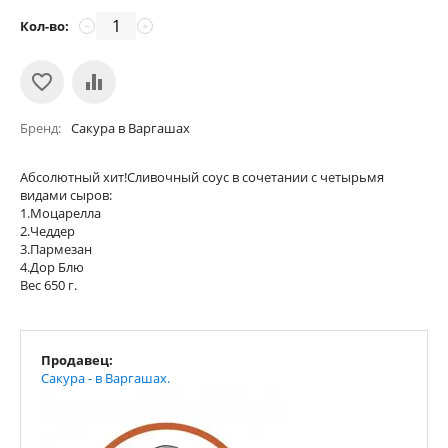
Кол-во:
−
+
Бренд
Сакура в Варгашах
Абсолютный хит!Сливочный соус в сочетании с четырьмя
видами сыров:
1.Моцарелла
2.Чеддер
3.Пармезан
4.Дор Блю
Вес 650 г.
Продавец:
Сакура - в Варгашах.