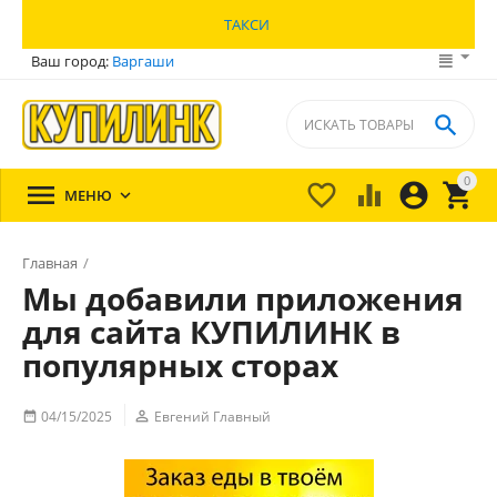
ТАКСИ
Ваш город:
Варгаши

0





МЕНЮ

Главная
/
Мы добавили приложения
Мы запустили маркетплейс по доставке готовой еды и заказа услуг
для сайта КУПИЛИНК в
/
популярных сторах
04/15/2025

Евгений Главный
