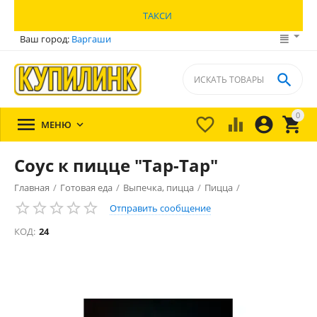
ТАКСИ
Ваш город:
Варгаши

0





МЕНЮ

Соус к пицце "Тар-Тар"
Главная
/
Готовая еда
/
Выпечка, пицца
/
Пицца
/
Отправить сообщение
КОД:
24