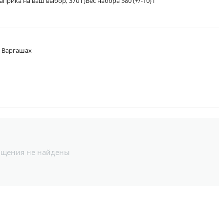
рика на ваш выбор, 370 г)Вес набора 580 (+/-10) г
в Варгашах
бщения не найдены