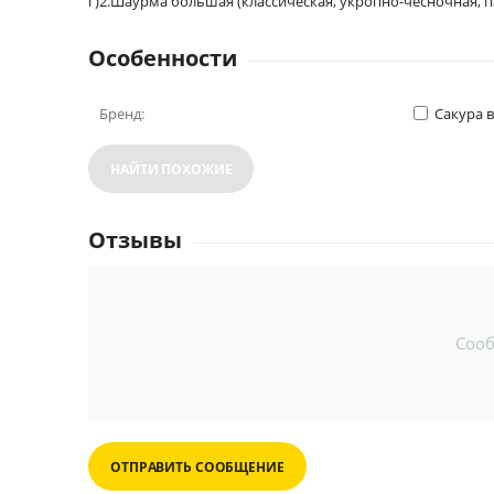
г)2.Шаурма большая (классическая, укропно-чесночная, пап
Особенности
Бренд:
Сакура 
НАЙТИ ПОХОЖИЕ
Отзывы
Соо
ОТПРАВИТЬ СООБЩЕНИЕ