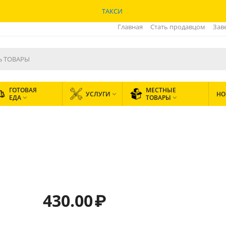
ТАКСИ
Главная
Стать продавцом
Зав
ГОТОВАЯ
МЕСТНЫЕ
УСЛУГИ
НО

ЕДА
ТОВАРЫ


1
430.00
₽