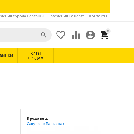
едения города Варгаши
Заведения на карте
Контакты
0





ХИТЫ
ВИНКИ
ПРОДАЖ
Продавец:
Сакура - в Варгашах.