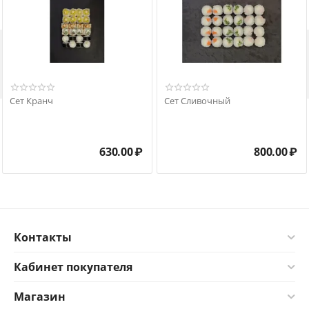

Сет Кранч
Сет Сливочный
630.00
₽
800.00
₽
Контакты
Кабинет покупателя
Магазин