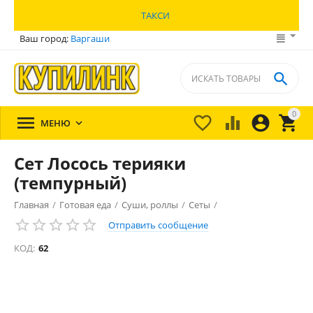
ТАКСИ
Ваш город:
Варгаши

0





МЕНЮ

Сет Лосось терияки
(темпурный)
Главная
/
Готовая еда
/
Суши, роллы
/
Сеты
/
Отправить сообщение
КОД:
62