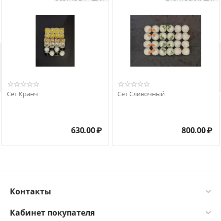

Сет Кранч
Сет Сливочный
630.00
₽
800.00
₽
Контакты
Кабинет покупателя