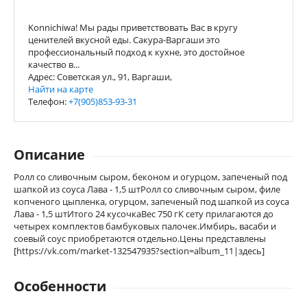
Konnichiwa! Мы рады приветствовать Вас в кругу
ценителей вкусной еды. Сакура-Варгаши это
профессиональный подход к кухне, это достойное
качество в...
Адрес: Советская ул., 91, Варгаши,
Найти на карте
Телефон:
+7(905)853-93-31
Описание
Ролл со сливочным сыром, беконом и огурцом, запеченый под
шапкой из соуса Лава - 1,5 штРолл со сливочным сыром, филе
копченого цыпленка, огурцом, запеченый под шапкой из соуса
Лава - 1,5 штИтого 24 кусочкаВес 750 гК сету прилагаются до
четырех комплектов бамбуковых палочек.Имбирь, васаби и
соевый соус приобретаются отдельно.Цены представлены
[https://vk.com/market-132547935?section=album_11|здесь]
Особенности