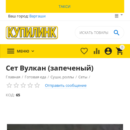
ТАКСИ
Ваш город:
Варгаши

0





МЕНЮ

Сет Вулкан (запеченый)
Главная
/
Готовая еда
/
Суши, роллы
/
Сеты
/
Отправить сообщение
КОД:
65