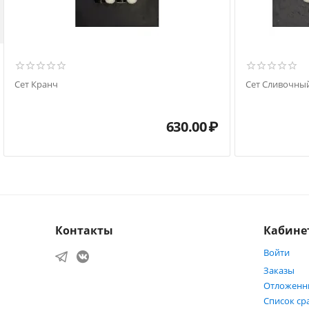

Сет Кранч
Сет Сливочны
630.00
₽
Контакты
Кабине
Войти
Заказы
Отложенн
Список ср