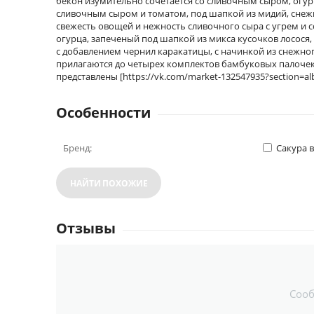
бекон изумительно сочетается со сливочным сыром, огу
сливочным сыром и томатом, под шапкой из мидий, снежно
свежесть овощей и нежность сливочного сыра с угрем и с
огурца, запеченый под шапкой из микса кусочков лосося
с добавлением чернил каракатицы, с начинкой из снежного
прилагаются до четырех комплектов бамбуковых палочек
представлены [https://vk.com/market-132547935?section=a
Особенности
Бренд:
Сакура 
НАЙТИ ПОХОЖИЕ
Отзывы
Соо