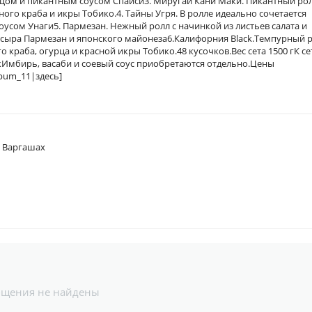
рцом и пикантным соусом Спайси3. Миругай Кани Маки. Пикантный рол
го краба и икры Тобико.4. Тайны Угря. В ролле идеально сочетается
оусом Унаги5. Пармезан. Нежный ролл с начинкой из листьев салата и
, сыра Пармезан и японского майонеза6.Калифорния Black.Темпурный 
 краба, огурца и красной икры Тобико.48 кусочков.Вес сета 1500 гК се
Имбирь, васаби и соевый соус приобретаются отдельно.Цены
lbum_11|здесь]
в Варгашах
бщения не найдены