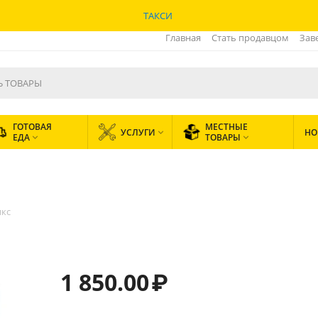
ТАКСИ
Главная
Стать продавцом
Зав
ГОТОВАЯ
МЕСТНЫЕ
УСЛУГИ
НО

ЕДА
ТОВАРЫ


икс
1 850.00
₽