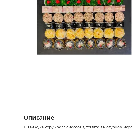
Описание
1. Тай Чука Рору - ролл с лососем, томатом и огурцом,ик