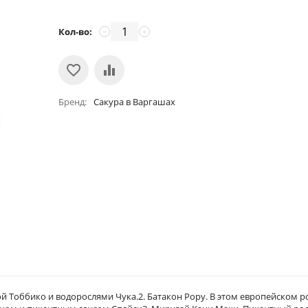
Кол-во:
−
+
Бренд
Сакура в Варгашах
рой Тоббико и водорослями Чука.2. Батакон Рору. В этом европейском р