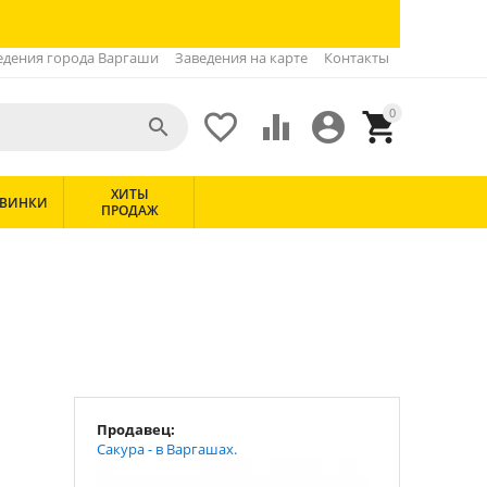
едения города Варгаши
Заведения на карте
Контакты
0





ХИТЫ
ВИНКИ
ПРОДАЖ
Продавец:
Сакура - в Варгашах.