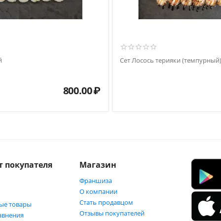
й
Сет Лосось терияки (темпурный
800.00
₽
т покупателя
Магазин
Франшиза
О компании
Стать продавцом
ые товары
Отзывы покупателей
авнения