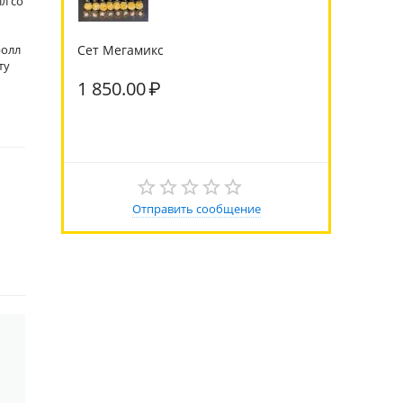
л со
ролл
Сет Мегамикс
ту
1 850.00
₽
Отправить сообщение