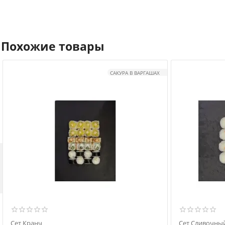
Похожие товары
САКУРА В ВАРГАШАХ

Сет Кранч
Сет Сливочны