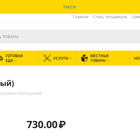
ТАКСИ
Главная
Стать продавцом
Зав
ГОТОВАЯ
МЕСТНЫЕ
УСЛУГИ
НО

ЕДА
ТОВАРЫ


ный)
 терияки (темпурный)
730.00
₽