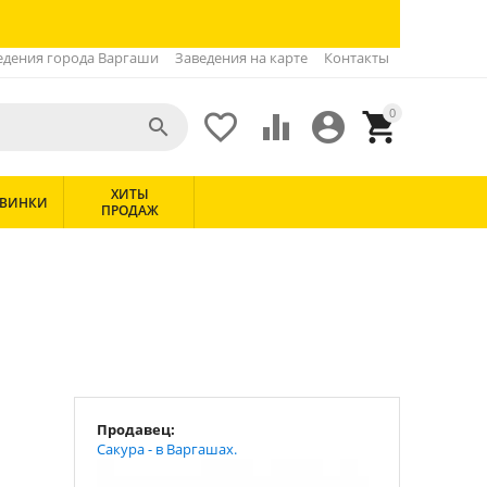
едения города Варгаши
Заведения на карте
Контакты
0





ХИТЫ
ВИНКИ
ПРОДАЖ
Продавец:
Сакура - в Варгашах.