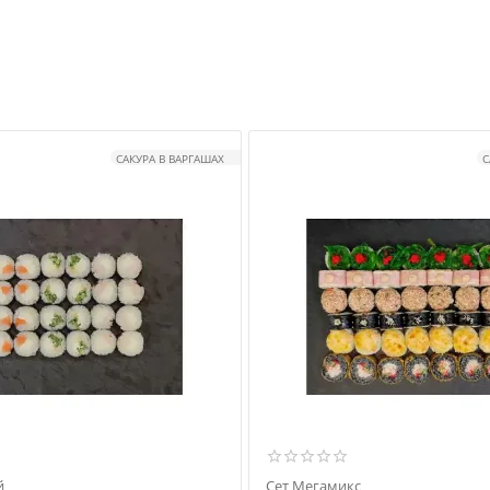
САКУРА В ВАРГАШАХ
С
й
Сет Мегамикс