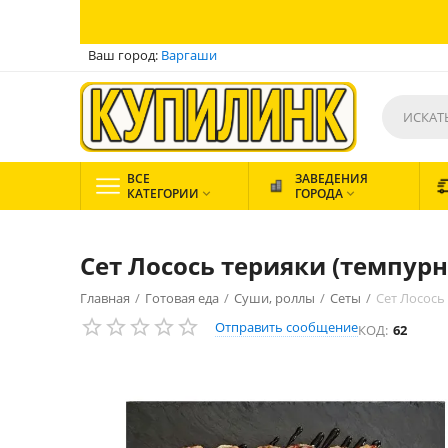
Ваш город:
Варгаши
ВСЕ
ЗАВЕДЕНИЯ
КАТЕГОРИИ
ГОРОДА


Сет Лосось терияки (темпур
Главная
/
Готовая еда
/
Суши, роллы
/
Сеты
/
Сет Лосось
Отправить сообщение
КОД:
62