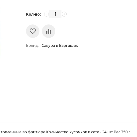
Кол-во:
−
+
Бренд
Сакура в Варгашах
овленные во фритюре.Количество кусочков в сете - 24 шт.Вес 750 г