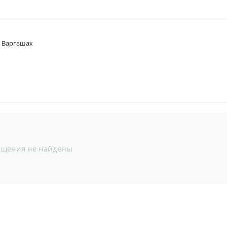
в Варгашах
бщения не найдены