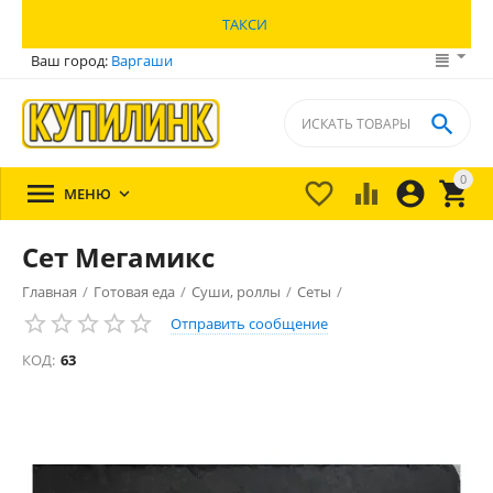
ТАКСИ
Ваш город:
Варгаши

0





МЕНЮ

Сет Мегамикс
Главная
/
Готовая еда
/
Суши, роллы
/
Сеты
/
Отправить сообщение
КОД:
63