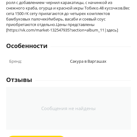
ролл с добавлением чернил каракатицы, с начинкой из
снежного краба, огурца и красной икры Тобико.48 кусочков.Вес
сета 1500 гК сету прилагаются до четырех комплектов
бамбуковых палочекИмбирь, васаби и соевый соус
приобретаются отдельно.Цены представлены
[https://vk.com/market-132547935?section=album_11|здесь]
Особенности
Бренд:
Сакура в Варгашах
Отзывы
Сообщения не найдены