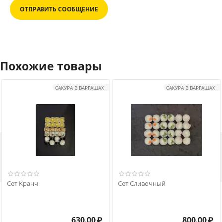
ОТПРАВИТЬ СООБЩЕНИЕ
Похожие товары
САКУРА В ВАРГАШАХ
САКУРА В ВАРГАШАХ

Сет Кранч
Сет Сливочный
630.00
₽
800.00
₽