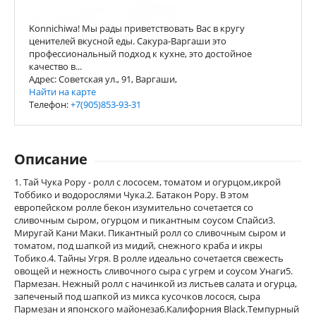
Konnichiwa! Мы рады приветствовать Вас в кругу
ценителей вкусной еды. Сакура-Варгаши это
профессиональный подход к кухне, это достойное
качество в...
Адрес: Советская ул., 91, Варгаши,
Найти на карте
Телефон:
+7(905)853-93-31
Описание
1. Тай Чука Рору - ролл с лососем, томатом и огурцом,икрой
Тоббико и водорослями Чука.2. Батакон Рору. В этом
европейском ролле бекон изумительно сочетается со
сливочным сыром, огурцом и пикантным соусом Спайси3.
Миругай Кани Маки. Пикантный ролл со сливочным сыром и
томатом, под шапкой из мидий, снежного краба и икры
Тобико.4. Тайны Угря. В ролле идеально сочетается свежесть
овощей и нежность сливочного сыра с угрем и соусом Унаги5.
Пармезан. Нежный ролл с начинкой из листьев салата и огурца,
запеченый под шапкой из микса кусочков лосося, сыра
Пармезан и японского майонеза6.Калифорния Black.Темпурный