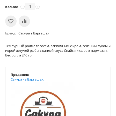
Кол-во:
−
+
Бренд
Сакура в Варгашах
Темпурный ролл с лососем, сливочным сыром, зелёным луком и
икрой летучей рыбы с каплей соуса Спайси и сыром пармезан.
Вес ролла 240 гр
Продавец:
Сакура - в Варгашах.