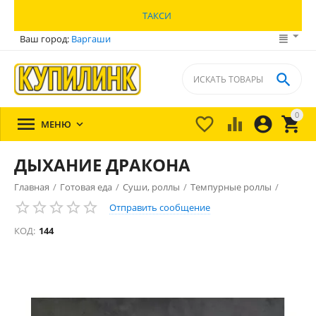
ТАКСИ
Ваш город:
Варгаши

0





МЕНЮ

ДЫХАНИЕ ДРАКОНА
Главная
/
Готовая еда
/
Суши, роллы
/
Темпурные роллы
/
Отправить сообщение
КОД:
144