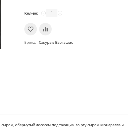
Кол-во:
−
+
Бренд
Сакура в Варгашах
м сыром, обернутый лососем под тающим во рту сыром Моцарелла и