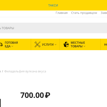
ТАКСИ
Главная
Стать продавцом
Зав
ГОТОВАЯ
МЕСТНЫЕ
УСЛУГИ
Н

ЕДА
ТОВАРЫ


ы
/
Филадельфия вулкана вкуса
700.00
₽