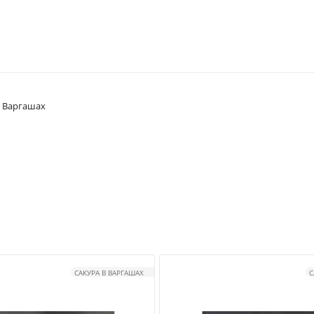
в Варгашах
САКУРА В ВАРГАШАХ
С