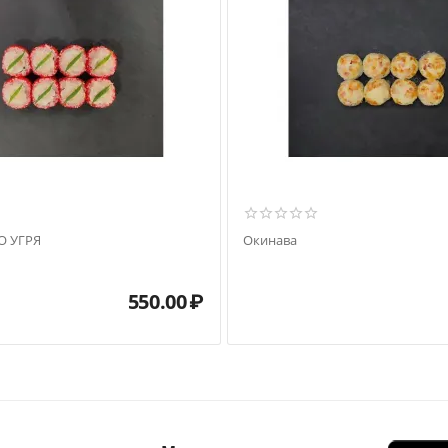
О УГРЯ
Окинава
550.00
₽