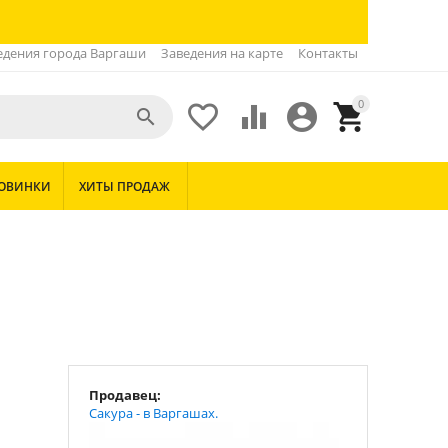
едения города Варгаши
Заведения на карте
Контакты
0





ОВИНКИ
ХИТЫ ПРОДАЖ
Продавец:
Сакура - в Варгашах.