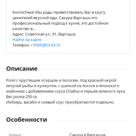
Konnichiwa! Мы рады приветствовать Вас в кругу
ценителей вкусной еды. Сакура-Варгаши это
профессиональный подход к кухне, это достойное
качество в...
Адрес: Советская ул., 91, Варгаши,
Найти на карте
Телефон:
+7(905)853-93-31
Описание
Ролл с хрустящим огурцом и лососем, под красной икрой
летучей рыбы и кунжутом, с шапкой из лосося и японского
майонеза с добавлением соуса Спайси и перьев зеленого лука
Вес ролла 250 гр
Имбирь, васаби и соевый соус приобретаются отдельно.
Особенности
Бренд:
Сакура в Варгашах