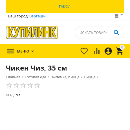
ТАКСИ
Ваш город:
Варгаши

0





МЕНЮ

Чикен Чиз, 35 см
Главная
/
Готовая еда
/
Выпечка, пицца
/
Пицца
/
КОД:
17