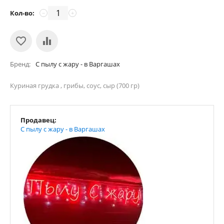
Кол-во:
−
+
Бренд
С пылу с жару - в Варгашах
Куриная грудка , грибы, соус, сыр (700 гр)
Продавец:
С пылу с жару - в Варгашах