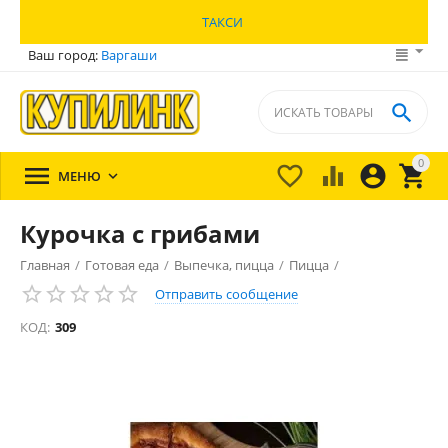
ТАКСИ
Ваш город:
Варгаши

0





МЕНЮ

Курочка с грибами
Главная
/
Готовая еда
/
Выпечка, пицца
/
Пицца
/
Отправить сообщение
КОД:
309