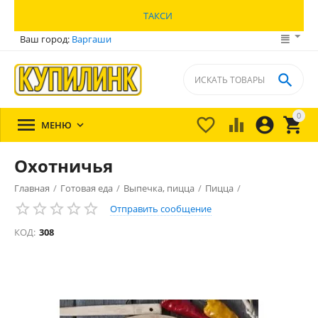
ТАКСИ
Ваш город:
Варгаши

0





МЕНЮ

Охотничья
Главная
/
Готовая еда
/
Выпечка, пицца
/
Пицца
/
Отправить сообщение
КОД:
308