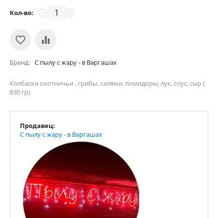
Кол-во:
−
+
Бренд
С пылу с жару - в Варгашах
Колбаски охотничьи , грибы, салями, помидоры, лук, соус, сыр (
830 гр)
Продавец:
С пылу с жару - в Варгашах