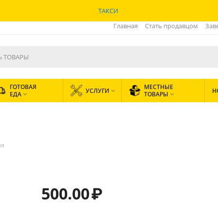
ТАКСИ
Главная
Стать продавцом
Зав
ГОТОВАЯ
МЕСТНЫЕ
УСЛУГИ
Н

ЕДА
ТОВАРЫ


ая
500.00
₽