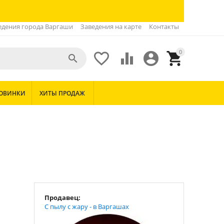
едения города Варгаши
Заведения на карте
Контакты
0





ОВИНКИ
ХИТЫ ПРОДАЖ
Продавец:
С пылу с жару - в Варгашах