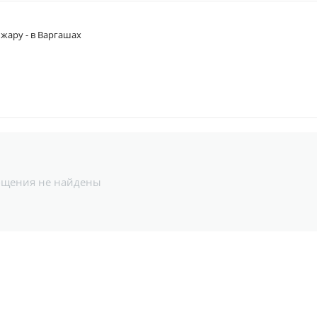
 жару - в Варгашах
бщения не найдены