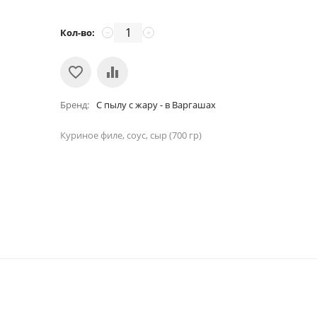
Кол-во:
−
+
Бренд
С пылу с жару - в Варгашах
Куриное филе, соус, сыр (700 гр)