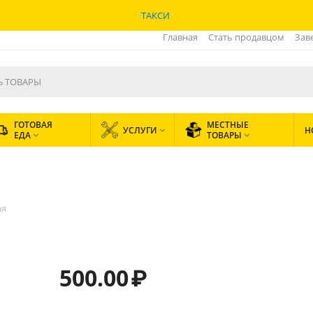
ТАКСИ
Главная
Стать продавцом
Зав
ГОТОВАЯ
МЕСТНЫЕ
УСЛУГИ
Н

ЕДА
ТОВАРЫ


ая
500.00
₽