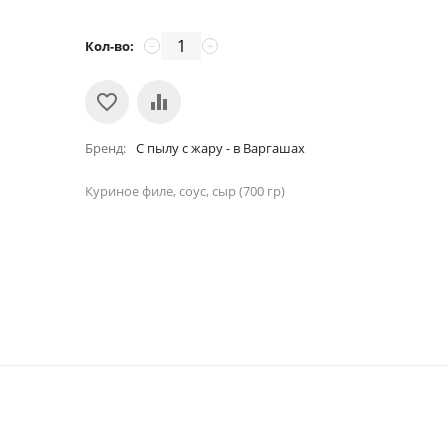
Кол-во:
−
+
Бренд
С пылу с жару - в Варгашах
Куриное филе, соус, сыр (700 гр)