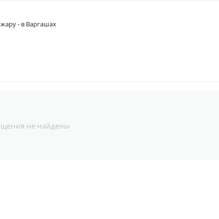
 жару - в Варгашах
бщения не найдены