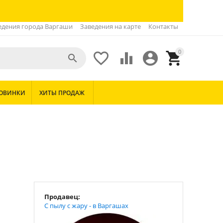
едения города Варгаши
Заведения на карте
Контакты
0





ОВИНКИ
ХИТЫ ПРОДАЖ
Продавец:
С пылу с жару - в Варгашах