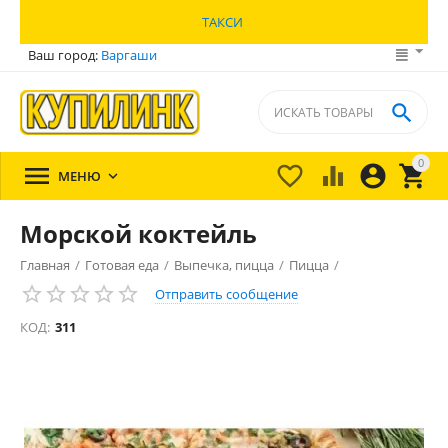
ТАКСИ
Ваш город:
Варгаши

0





МЕНЮ

Морской коктейль
Главная
/
Готовая еда
/
Выпечка, пицца
/
Пицца
/
Отправить сообщение
КОД:
311