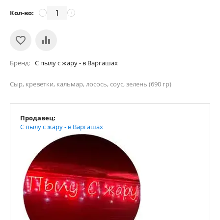
Кол-во:
−
+
Бренд
С пылу с жару - в Варгашах
Сыр, креветки, кальмар, лосось, соус, зелень (690 гр)
Продавец:
С пылу с жару - в Варгашах