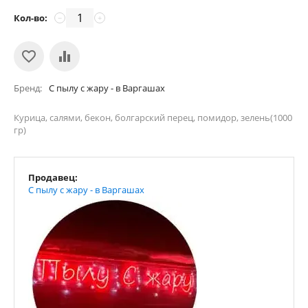
Кол-во:
−
+
Бренд
С пылу с жару - в Варгашах
Курица, салями, бекон, болгарский перец, помидор, зелень(1000
гр)
Продавец:
С пылу с жару - в Варгашах