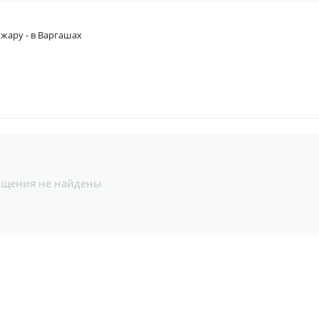
 жару - в Варгашах
бщения не найдены