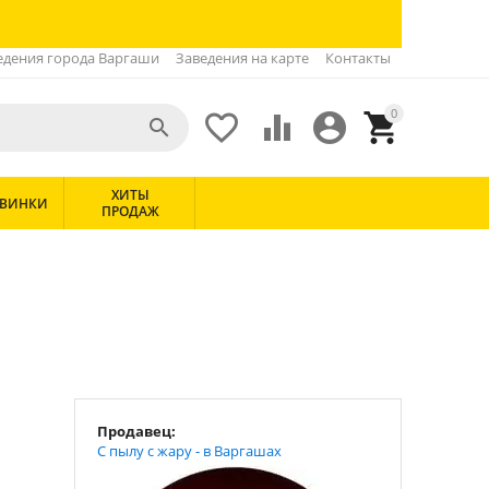
едения города Варгаши
Заведения на карте
Контакты
0





ХИТЫ
ВИНКИ
ПРОДАЖ
Продавец:
С пылу с жару - в Варгашах