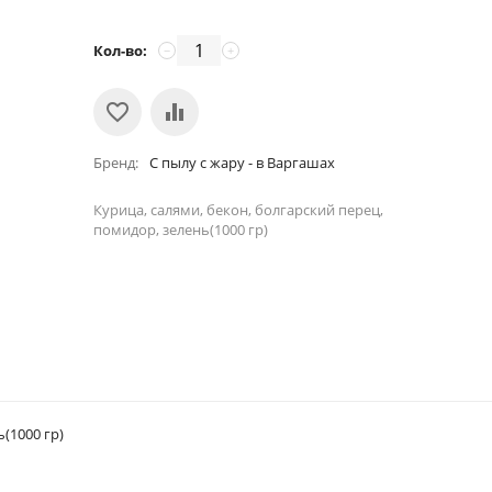
Кол-во:
−
+
Бренд
С пылу с жару - в Варгашах
Курица, салями, бекон, болгарский перец,
помидор, зелень(1000 гр)
(1000 гр)