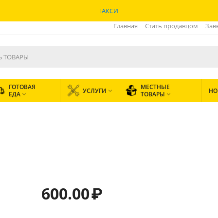
ТАКСИ
Главная
Стать продавцом
Зав
ГОТОВАЯ
МЕСТНЫЕ
УСЛУГИ
НО

ЕДА
ТОВАРЫ


600.00
₽