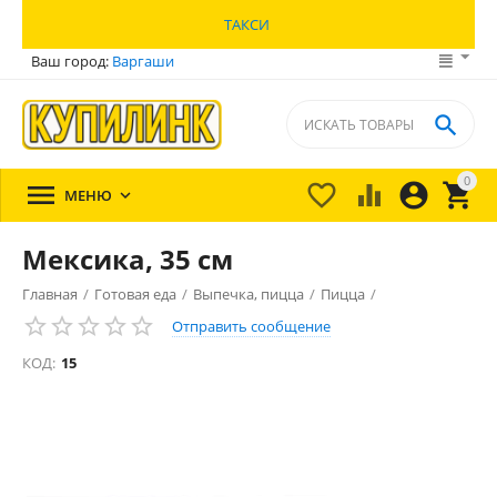
ТАКСИ
Ваш город:
Варгаши

0





МЕНЮ

Мексика, 35 см
Главная
/
Готовая еда
/
Выпечка, пицца
/
Пицца
/
Отправить сообщение
КОД:
15