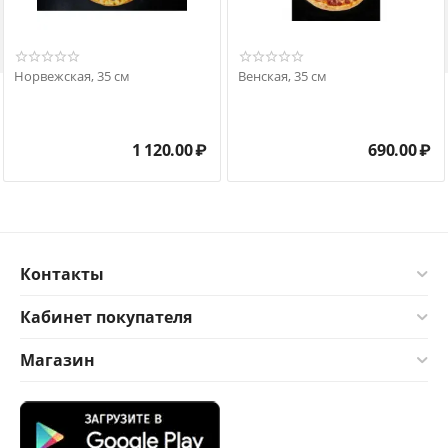

Норвежская, 35 см
Венская, 35 см
1 120.00
₽
690.00
₽
Контакты
Кабинет покупателя
Магазин