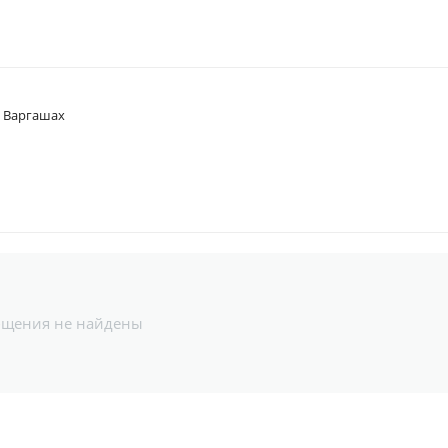
в Варгашах
бщения не найдены