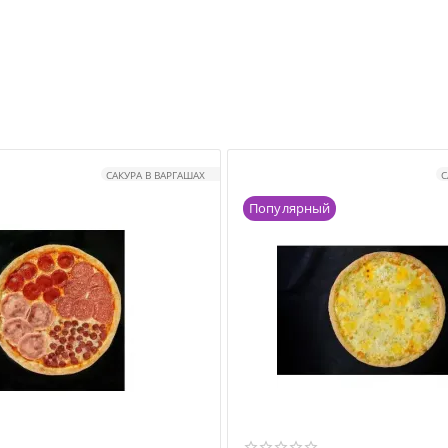
САКУРА В ВАРГАШАХ
С
Популярный