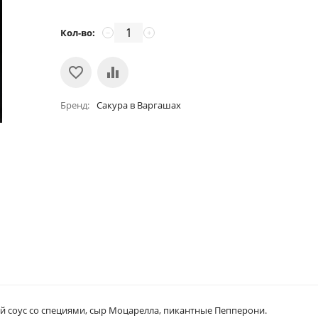
Кол-во:
−
+
Бренд
Сакура в Варгашах
й соус со специями, сыр Моцарелла, пикантные Пепперони.