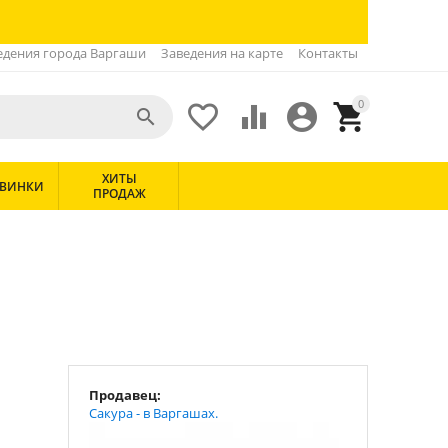
едения города Варгаши
Заведения на карте
Контакты
0





ХИТЫ
ВИНКИ
ПРОДАЖ
Продавец:
Сакура - в Варгашах.