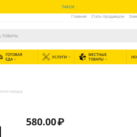
ТАКСИ
Главная
Стать продавцом
Зав
ГОТОВАЯ
МЕСТНЫЕ
УСЛУГИ
НО

ЕДА
ТОВАРЫ


рони-сердце
580.00
₽