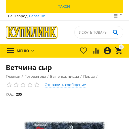
ТАКСИ
Ваш город:
Варгаши

0





МЕНЮ

Ветчина сыр
Главная
/
Готовая еда
/
Выпечка, пицца
/
Пицца
/
Отправить сообщение
КОД:
235