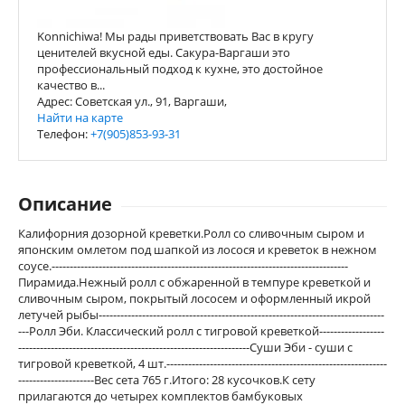
Konnichiwa! Мы рады приветствовать Вас в кругу
ценителей вкусной еды. Сакура-Варгаши это
профессиональный подход к кухне, это достойное
качество в...
Адрес: Советская ул., 91, Варгаши,
Найти на карте
Телефон:
+7(905)853-93-31
Описание
Калифорния дозорной креветки.Ролл со сливочным сыром и
японским омлетом под шапкой из лосося и креветок в нежном
соусе.----------------------------------------------------------------------------------
Пирамида.Нежный ролл с обжаренной в темпуре креветкой и
сливочным сыром, покрытый лососем и оформленный икрой
летучей рыбы-------------------------------------------------------------------------------
---Ролл Эби. Классический ролл с тигровой креветкой------------------
----------------------------------------------------------------Суши Эби - суши с
тигровой креветкой, 4 шт.-------------------------------------------------------------
---------------------Вес сета 765 г.Итого: 28 кусочков.К сету
прилагаются до четырех комплектов бамбуковых