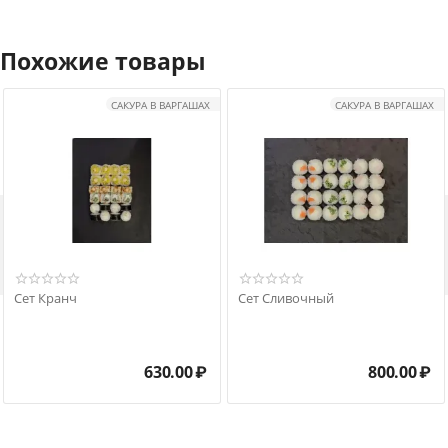
Похожие товары
САКУРА В ВАРГАШАХ
САКУРА В ВАРГАШАХ

Сет Кранч
Сет Сливочный
630.00
₽
800.00
₽