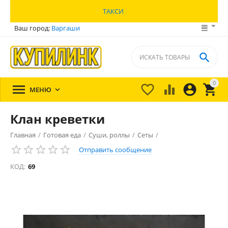
ТАКСИ
Ваш город:
Варгаши

0





МЕНЮ

Клан креветки
Главная
/
Готовая еда
/
Суши, роллы
/
Сеты
/
Отправить сообщение
КОД:
69