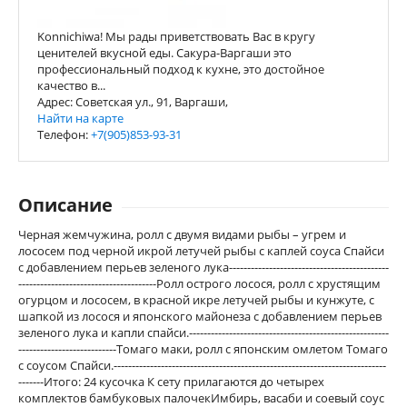
Konnichiwa! Мы рады приветствовать Вас в кругу
ценителей вкусной еды. Сакура-Варгаши это
профессиональный подход к кухне, это достойное
качество в...
Адрес: Советская ул., 91, Варгаши,
Найти на карте
Телефон:
+7(905)853-93-31
Описание
Черная жемчужина, ролл с двумя видами рыбы – угрем и
лососем под черной икрой летучей рыбы с каплей соуса Спайси
с добавлением перьев зеленого лука--------------------------------------------
--------------------------------------Ролл острого лосося, ролл с хрустящим
огурцом и лососем, в красной икре летучей рыбы и кунжуте, с
шапкой из лосося и японского майонеза с добавлением перьев
зеленого лука и капли спайси.-------------------------------------------------------
---------------------------Томаго маки, ролл с японским омлетом Томаго
с соусом Спайси.---------------------------------------------------------------------------
-------Итого: 24 кусочка К сету прилагаются до четырех
комплектов бамбуковых палочекИмбирь, васаби и соевый соус