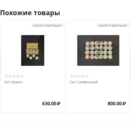
Похожие товары
САКУРА В ВАРГАШАХ
САКУРА В ВАРГАШАХ

Сет Кранч
Сет Сливочный
630.00
₽
800.00
₽