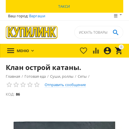
ТАКСИ
Ваш город:
Варгаши

0





МЕНЮ

Клан острой катаны.
Главная
/
Готовая еда
/
Суши, роллы
/
Сеты
/
Отправить сообщение
КОД:
86