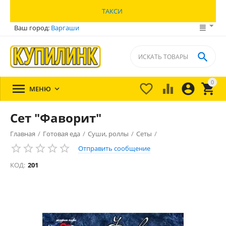
ТАКСИ
Ваш город:
Варгаши

0





МЕНЮ

Сет "Фаворит"
Главная
/
Готовая еда
/
Суши, роллы
/
Сеты
/
Отправить сообщение
КОД:
201