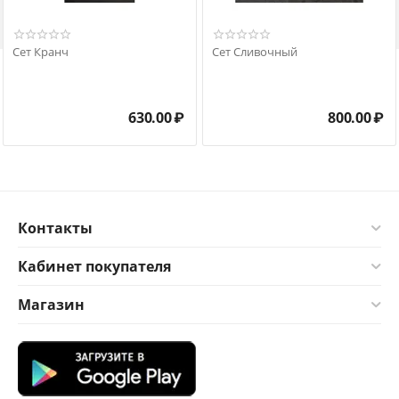

Сет Кранч
Сет Сливочный
630.00
₽
800.00
₽
Контакты
Кабинет покупателя
Магазин