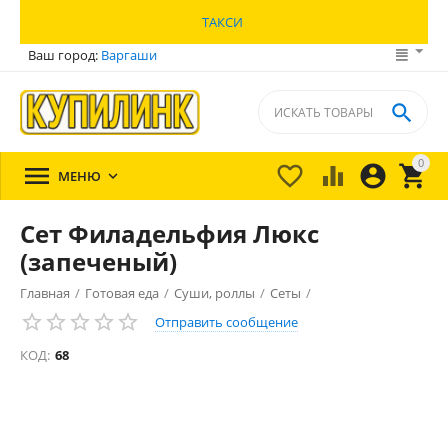
ТАКСИ
Ваш город:
Варгаши

0





МЕНЮ

Сет Филадельфия Люкс
(запеченый)
Главная
/
Готовая еда
/
Суши, роллы
/
Сеты
/
Отправить сообщение
КОД:
68