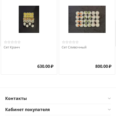

Сет Кранч
Сет Сливочный
630.00
₽
800.00
₽
Контакты
Кабинет покупателя