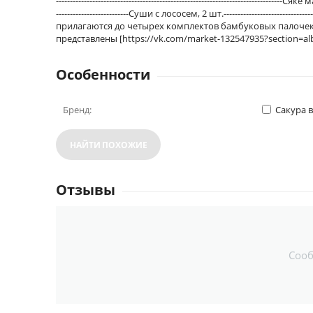
--------------------------------------------------------------------------------
--------------------------Суши с лососем, 2 шт.----------------------------
прилагаются до четырех комплектов бамбуковых палочек
представлены [https://vk.com/market-132547935?section=a
Особенности
Бренд:
Сакура 
НАЙТИ ПОХОЖИЕ
Отзывы
Соо