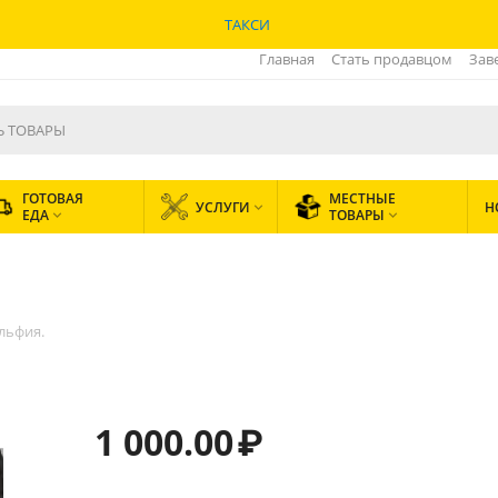
ТАКСИ
Главная
Стать продавцом
Зав
ГОТОВАЯ
МЕСТНЫЕ
УСЛУГИ
Н

ЕДА
ТОВАРЫ


льфия.
1 000.00
₽