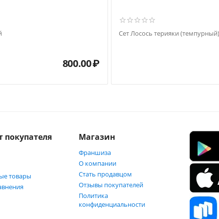
й
Сет Лосось терияки (темпурный
800.00
₽
т покупателя
Магазин
Франшиза
О компании
Стать продавцом
ые товары
Отзывы покупателей
авнения
Политика
конфиденциальности