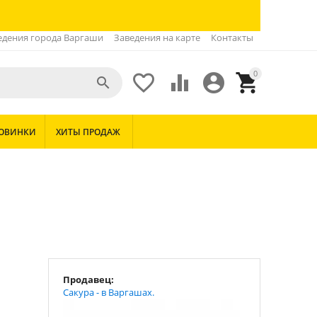
едения города Варгаши
Заведения на карте
Контакты
0





ОВИНКИ
ХИТЫ ПРОДАЖ
Продавец:
Сакура - в Варгашах.