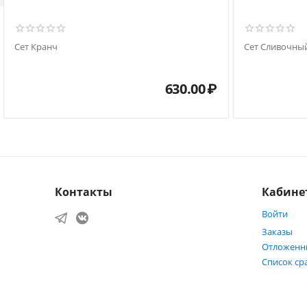
Сет Кранч
Сет Сливочны
630.00
₽
Контакты
Кабине
Войти
Заказы
Отложенн
Список ср