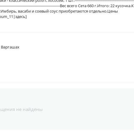
-Сяке маки - классический ролл с лососем, 1 шт.--------------------------------------------------
------------------------------------------------------Вес всего Сета 660 г.Итого: 22 кусочка.
Имбирь, васаби и соевый соус приобретаются отдельно.Цены
lbum_11|здесь]
в Варгашах
бщения не найдены