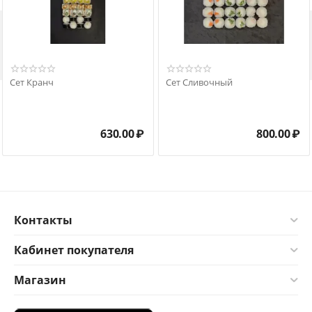

Сет Кранч
Сет Сливочный
630.00
₽
800.00
₽
Контакты
Кабинет покупателя
Магазин