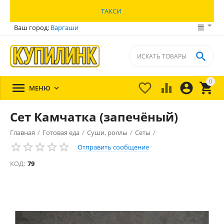
ТАКСИ
Ваш город:
Варгаши

0





МЕНЮ

Сет Камчатка (запечёный)
Главная
/
Готовая еда
/
Суши, роллы
/
Сеты
/
Отправить сообщение
КОД:
79