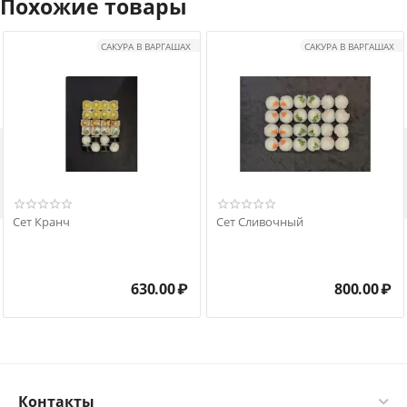
Похожие товары
САКУРА В ВАРГАШАХ
САКУРА В ВАРГАШАХ

Сет Кранч
Сет Сливочный
630.00
₽
800.00
₽
Контакты