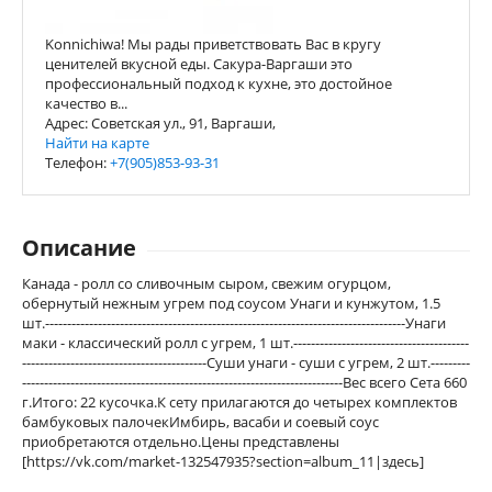
Konnichiwa! Мы рады приветствовать Вас в кругу
ценителей вкусной еды. Сакура-Варгаши это
профессиональный подход к кухне, это достойное
качество в...
Адрес: Советская ул., 91, Варгаши,
Найти на карте
Телефон:
+7(905)853-93-31
Описание
Канада - ролл со сливочным сыром, свежим огурцом,
обернутый нежным угрем под соусом Унаги и кунжутом, 1.5
шт.----------------------------------------------------------------------------------Унаги
маки - классический ролл с угрем, 1 шт.----------------------------------------
------------------------------------------Суши унаги - суши с угрем, 2 шт.---------
-------------------------------------------------------------------------Вес всего Сета 660
г.Итого: 22 кусочка.К сету прилагаются до четырех комплектов
бамбуковых палочекИмбирь, васаби и соевый соус
приобретаются отдельно.Цены представлены
[https://vk.com/market-132547935?section=album_11|здесь]