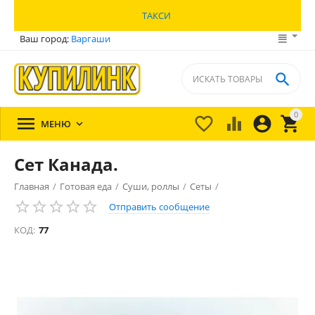
ТАКСИ
Ваш город:
Варгаши

0





МЕНЮ

Сет Канада.
Главная
/
Готовая еда
/
Суши, роллы
/
Сеты
/
Отправить сообщение
КОД:
77