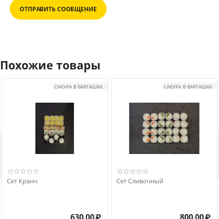
ОТПРАВИТЬ СООБЩЕНИЕ
Похожие товары
САКУРА В ВАРГАШАХ
САКУРА В ВАРГАШАХ

Сет Кранч
Сет Сливочный
630.00
₽
800.00
₽