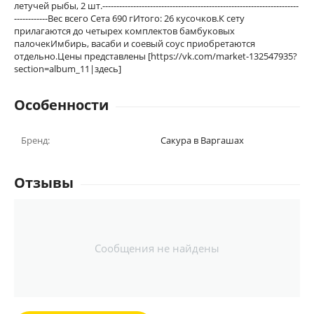
летучей рыбы, 2 шт.----------------------------------------------------------------------
------------Вес всего Сета 690 гИтого: 26 кусочков.К сету
прилагаются до четырех комплектов бамбуковых
палочекИмбирь, васаби и соевый соус приобретаются
отдельно.Цены представлены [https://vk.com/market-132547935?
section=album_11|здесь]
Особенности
Бренд:
Сакура в Варгашах
Отзывы
Сообщения не найдены