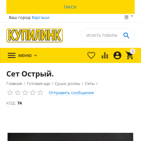
ТАКСИ
Ваш город:
Варгаши

0





МЕНЮ

Сет Острый.
Главная
/
Готовая еда
/
Суши, роллы
/
Сеты
/
Отправить сообщение
КОД:
74