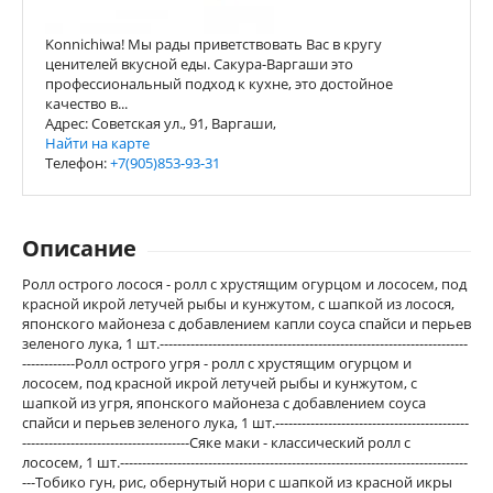
Konnichiwa! Мы рады приветствовать Вас в кругу
ценителей вкусной еды. Сакура-Варгаши это
профессиональный подход к кухне, это достойное
качество в...
Адрес: Советская ул., 91, Варгаши,
Найти на карте
Телефон:
+7(905)853-93-31
Описание
Ролл острого лосося - ролл с хрустящим огурцом и лососем, под
красной икрой летучей рыбы и кунжутом, с шапкой из лосося,
японского майонеза с добавлением капли соуса спайси и перьев
зеленого лука, 1 шт.----------------------------------------------------------------------
------------Ролл острого угря - ролл с хрустящим огурцом и
лососем, под красной икрой летучей рыбы и кунжутом, с
шапкой из угря, японского майонеза с добавлением соуса
спайси и перьев зеленого лука, 1 шт.--------------------------------------------
--------------------------------------Сяке маки - классический ролл с
лососем, 1 шт.-------------------------------------------------------------------------------
---Тобико гун, рис, обернутый нори с шапкой из красной икры