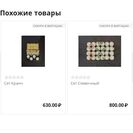
Похожие товары
САКУРА В ВАРГАШАХ
САКУРА В ВАРГАШАХ

Сет Кранч
Сет Сливочный
630.00
₽
800.00
₽