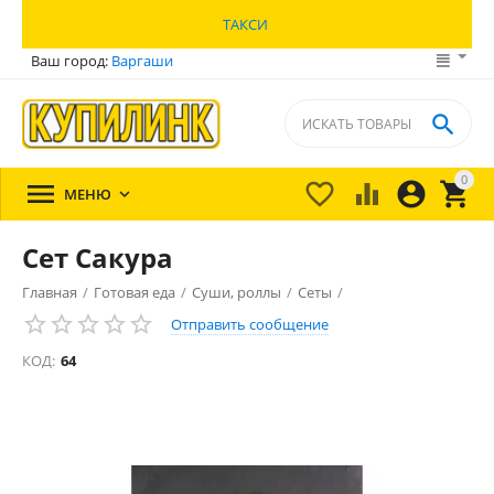
ТАКСИ
Ваш город:
Варгаши

0





МЕНЮ

Сет Сакура
Главная
/
Готовая еда
/
Суши, роллы
/
Сеты
/
Отправить сообщение
КОД:
64