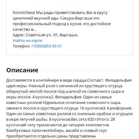
Konnichiwa! Мы рады приветствовать Вас в кругу
ценителей вкусной еды. Сакура-Варгаши это
профессиональный подход к кухне, это достойное
качество в...
Адрес: Советская ул., 91, Варгаши,
Найти на карте
Телефон:
+7(905)853-93-31
Описание
Доставляется в контейнере в виде сердца.Состав:1. Филадельфия
царя икры. Нежный ролл с начинкой из хрустящего огурца,
обернутый лентой лосося под шапкой из сливочного сыра и
икры лосося. 4 кусочка2. Филадельфия. Один из самых
известных роллов! Идеальное сочетание сливочного сыра,
свежего лосося и хрустящего огурца. 16 кусочков3. Калифорния.
Один из самых известных роллов со снежным крабом и огурцом
в икре летучей рыбы. 8 кусочков.Вес сета 920 гИтого: 28
кусочковК сету прилагаются до четырех комплектов
бамбуковых палочекИмбирь, васаби и соевый соус
приобретаются отдельно.Цены представлены