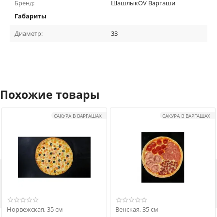
Бренд:
ШашлыкOV Варгаши
Габариты
Диаметр:
33
Похожие товары
САКУРА В ВАРГАШАХ
САКУРА В ВАРГАШАХ

Норвежская, 35 см
Венская, 35 см