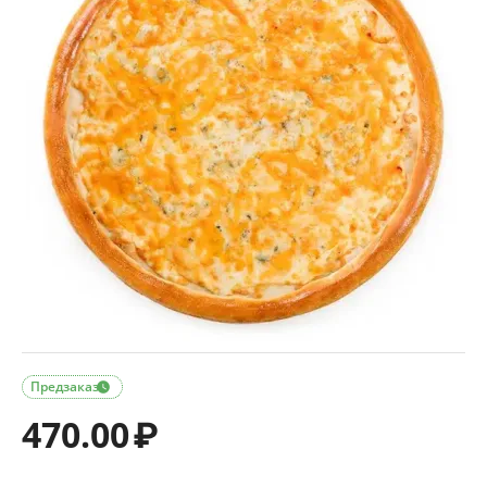
Предзаказ

470.00
₽