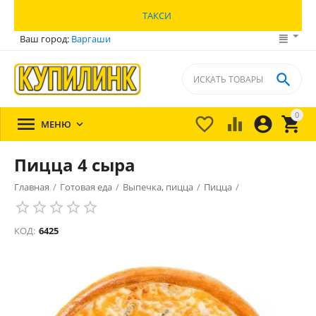
ТАКСИ
Ваш город:
Варгаши

0





МЕНЮ

Пицца 4 сыра
Главная
/
Готовая еда
/
Выпечка, пицца
/
Пицца
/
КОД:
6425