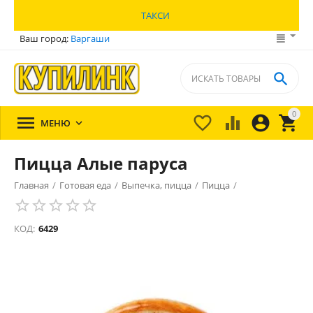
ТАКСИ
Ваш город:
Варгаши

0





МЕНЮ

Пицца Алые паруса
Главная
/
Готовая еда
/
Выпечка, пицца
/
Пицца
/
КОД:
6429