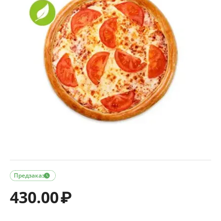
Предзаказ

430.00
₽