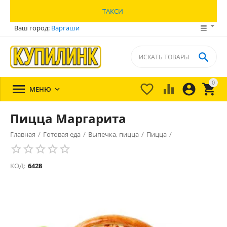
ТАКСИ
Ваш город:
Варгаши

0





МЕНЮ

Пицца Маргарита
Главная
/
Готовая еда
/
Выпечка, пицца
/
Пицца
/
КОД:
6428