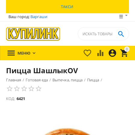
ТАКСИ
Ваш город:
Варгаши

0





МЕНЮ

Пицца ШашлыкOV
Главная
/
Готовая еда
/
Выпечка, пицца
/
Пицца
/
КОД:
6421