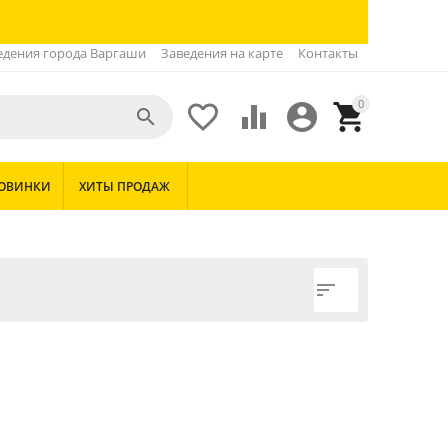
едения города Варгаши
Заведения на карте
Контакты
0





ОВИНКИ
ХИТЫ ПРОДАЖ
