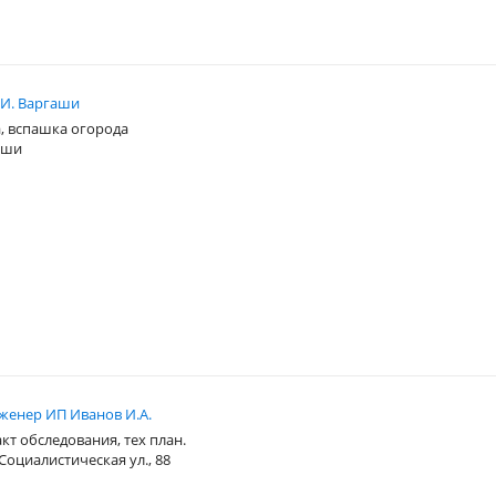
 И. Варгаши
, вспашка огорода
агши
женер ИП Иванов И.А.
кт обследования, тех план.
Социалистическая ул., 88