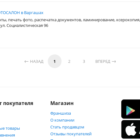
ТОСАЛОН в Варгашах
нты, печать фото, распечатка документов, ламинирование, ксерокопия
 ул. Социалистическая 96
НАЗАД
1
2
3
ВПЕРЕД
т покупателя
Магазин
Франшиза
О компании
Стать продавцом
ые товары
Отзывы покупателей
авнения