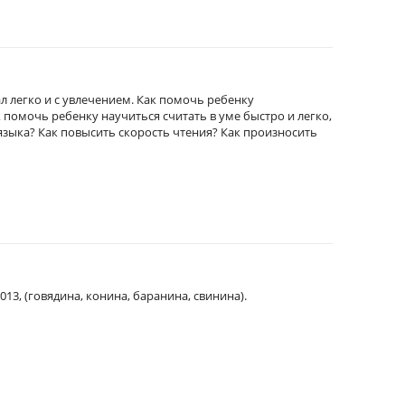
ал легко и с увлечением. Как помочь ребенку
 помочь ребенку научиться считать в уме быстро и легко,
языка? Как повысить скорость чтения? Как произносить
13, (говядина, конина, баранина, свинина).