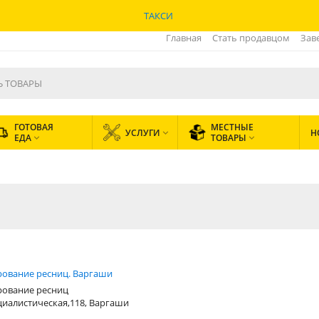
ТАКСИ
Главная
Стать продавцом
Зав
ГОТОВАЯ
МЕСТНЫЕ
УСЛУГИ
Н

ЕДА
ТОВАРЫ


рование ресниц. Варгаши
рование ресниц
циалистическая,118, Варгаши