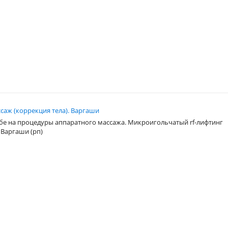
саж (коррекция тела). Варгаши
бе на процедуры аппаратного массажа. Микроигольчатый rf-лифтинг
 Варгаши (рп)