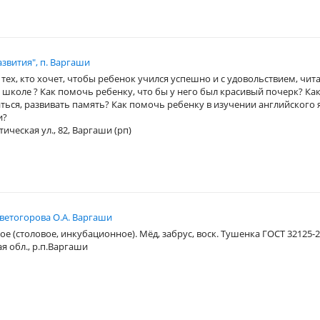
звития", п. Варгаши
тех, кто хочет, чтобы ребенок учился успешно и с удовольствием, чит
 школе ? Как помочь ребенку, что бы у него был красивый почерк? Как
ься, развивать память? Как помочь ребенку в изучении английского 
и?
ическая ул., 82, Варгаши (рп)
ветогорова О.А. Варгаши
е (столовое, инкубационное). Мёд, забрус, воск. Тушенка ГОСТ 32125-20
ая обл., р.п.Варгаши