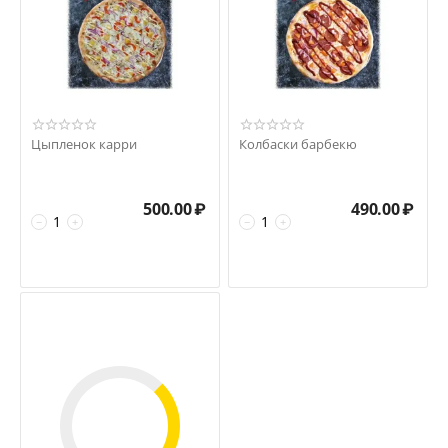
Цыпленок карри
Колбаски барбекю
500.00
₽
490.00
₽
−
+
−
+