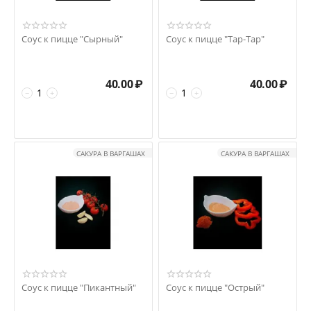
Соус к пицце "Сырный"
Соус к пицце "Тар-Тар"
40.00
₽
40.00
₽
−
+
−
+
САКУРА В ВАРГАШАХ
САКУРА В ВАРГАШАХ
Соус к пицце "Пикантный"
Соус к пицце "Острый"