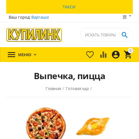
ТАКСИ
Ваш город:
Варгаши

0





МЕНЮ

Выпечка, пицца
Главная
/
Готовая еда
/