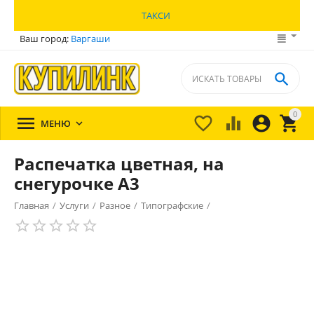
ТАКСИ
Ваш город:
Варгаши

0





МЕНЮ

Распечатка цветная, на
снегурочке А3
Главная
/
Услуги
/
Разное
/
Типографские
/