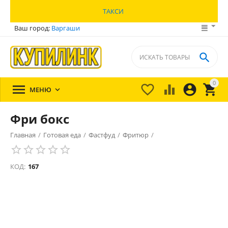
ТАКСИ
Ваш город:
Варгаши

0





МЕНЮ

Фри бокс
Главная
/
Готовая еда
/
Фастфуд
/
Фритюр
/
КОД:
167