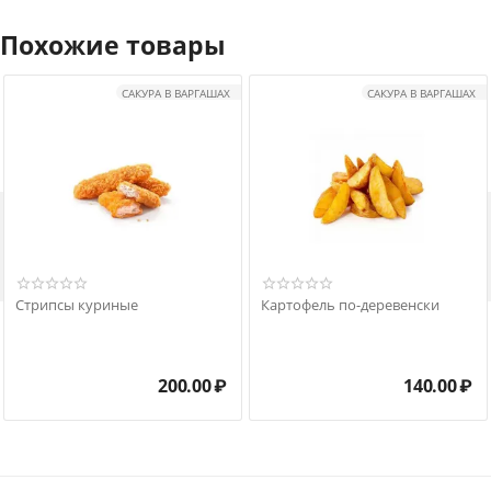
Похожие товары
САКУРА В ВАРГАШАХ
САКУРА В ВАРГАШАХ

Стрипсы куриные
Картофель по-деревенски
200.00
₽
140.00
₽