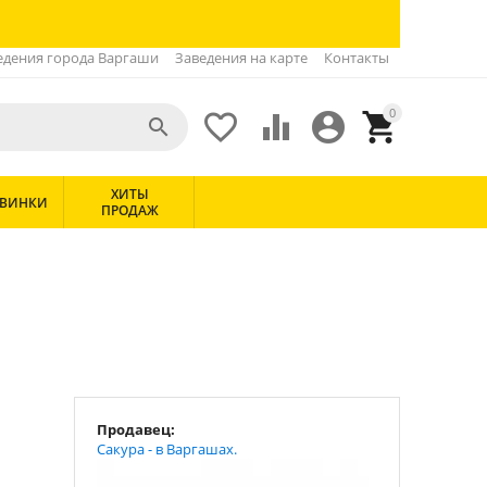
едения города Варгаши
Заведения на карте
Контакты
0





ХИТЫ
ВИНКИ
ПРОДАЖ
Продавец:
Сакура - в Варгашах.