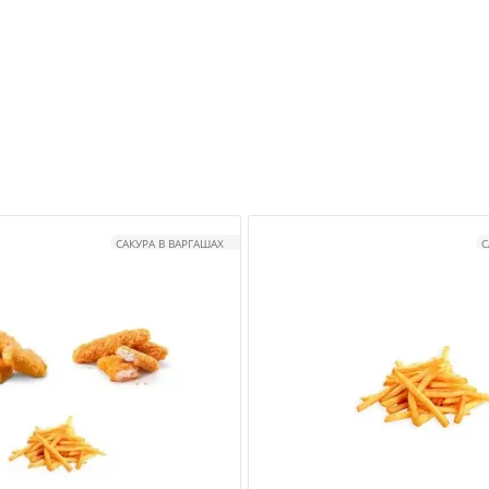
САКУРА В ВАРГАШАХ
С