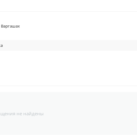
в Варгашах
ка
бщения не найдены