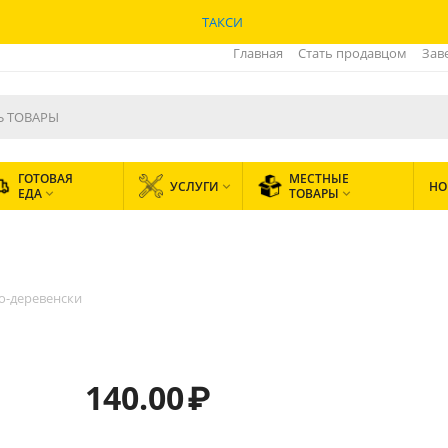
ТАКСИ
Главная
Стать продавцом
Зав
ГОТОВАЯ
МЕСТНЫЕ
УСЛУГИ
НО

ЕДА
ТОВАРЫ


о-деревенски
140.00
₽