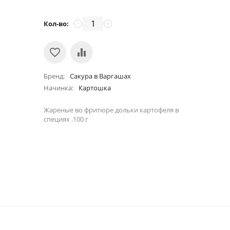
Кол-во:
−
+
Бренд
Сакура в Варгашах
Начинка
Картошка
Жареные во фритюре дольки картофеля в
специях .100 г